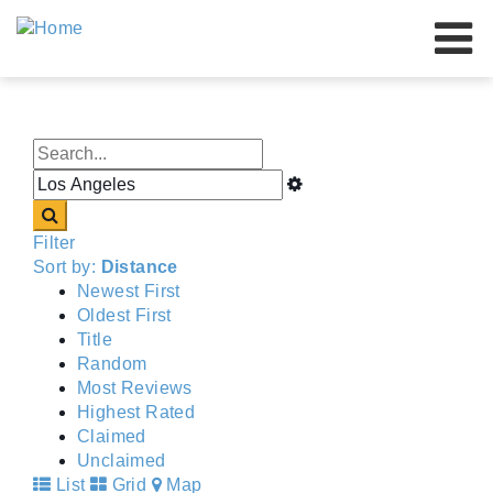
Nos marques
Nos avantages
À propos de nous
Ressources
Nos détaillants
Événements
Contactez-nous
Filter
Sort by:
Distance
Newest First
Oldest First
Title
Random
Most Reviews
Highest Rated
Claimed
Unclaimed
List
Grid
Map